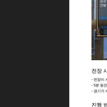
전장 
- 전장이
- 5분 
- 경기가
진행 