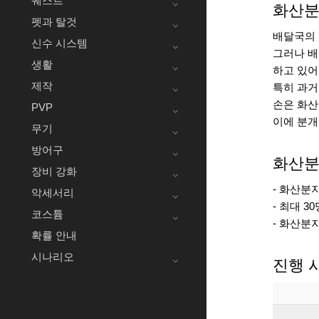
퀘스트
화산분
펫과 탈것
배달국의 
신수 시스템
그러나 배
생활
하고 있어
제작
특히 과거
손은 화산
PVP
이에 분개
무기
방어구
화산분
장비 강화
- 화산분
악세서리
- 최대 
코스튬
- 화산분
확률 안내
시나리오
진행 