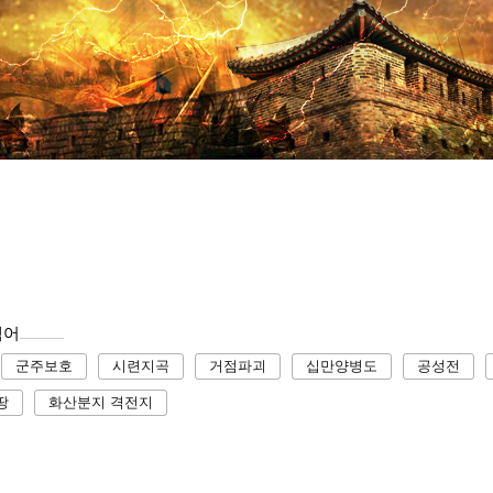
색어
군주보호
시련지곡
거점파괴
십만양병도
공성전
땅
화산분지 격전지