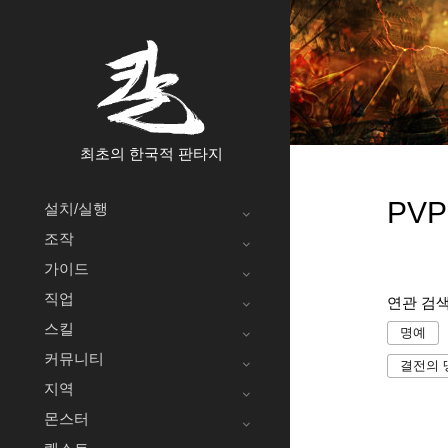
최초의 한국적 판타지
PVP
설치/실행
조작
가이드
직업
연관 검
스킬
명예
커뮤니티
결전의 
지역
몬스터