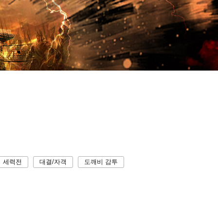
세력전
대결/자객
도깨비 감투