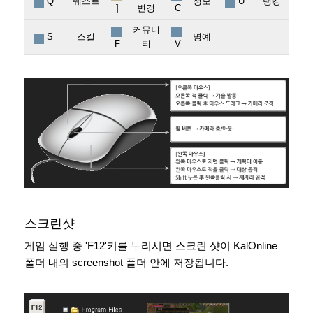
Q
퀘스트
정보
U
랭킹
]
변경
C
커뮤니
S
스킬
명예
F
티
V
스크린샷
게임 실행 중 'F12'키를 누리시면 스크린 샷이 KalOnline
폴더 내의 screenshot 폴더 안에 저장됩니다.