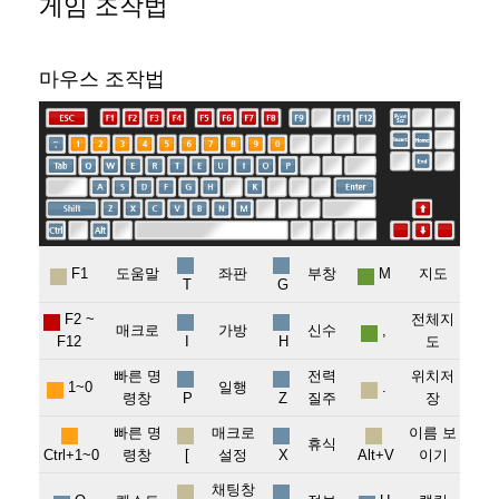
게임 조작법
마우스 조작법
F1
도움말
좌판
부창
M
지도
T
G
F2 ~
전체지
매크로
가방
신수
,
F12
I
H
도
빠른 명
전력
위치저
1~0
일행
.
령창
P
Z
질주
장
빠른 명
매크로
이름 보
휴식
Ctrl+1~0
령창
[
설정
X
Alt+V
이기
채팅창