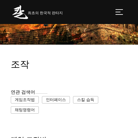
최초의 한국적 판타지
조작
연관 검색어
게임조작법
인터페이스
스킬 습득
채팅명령어