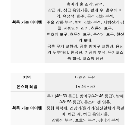
흑마의 혼 조각, 광석,
상급 괘, 상급 음양거울, 팔괘 수, 흡수의 비
약, 속성석, 화주, 공격 강화 부적,
획득 가능 아이템
주술 강화 부적, 방어 강화 부적, 사방신의 강
철, 사방신의 진기, 청룡의 보구,
백호의 보구, 현무의 보구, 주작의 보구, 천신
의 보배,
공훈 무기 교환권, 공훈 방어구 교환권, 용신
의 두루마리, 천공탄, 기공의 부적, 무기코스
튬 합금, 코스튬 원단
지역
버려진 무덤
몬스터 레벨
Lv 46 ~ 50
무기(48~50 등급), 방어구(42~46 등급), 방패
(48~56 등급), 몬스터 펫 영혼,
획득 가능 아이템
중형 회복제, 건강의/원기의/심신일체의 목걸
이, 하급 괘, 하급 음양거울,
강화의 부적, 보호의 부적, 경이의 부적