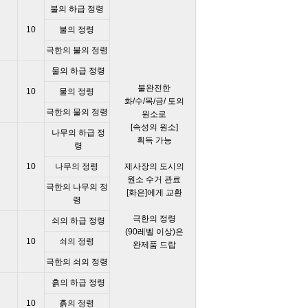
불의 하급 정령
10
불의 정령
극한의 불의 정령
물의 하급 정령
불완전한
10
물의 정령
화/수/목/금/ 토의
극한의 물의 정령
원소로
[속성의 원소]
나무의 하급 정
획득 가능
령
10
나무의 정령
제사장의 도시의
원소 수거 관료
극한의 나무의 정
[화은]에게 교환
령
극한의 정령
쇠의 하급 정령
(90레벨 이상)은
10
쇠의 정령
완제품 드랍
극한의 쇠의 정령
흙의 하급 정령
10
흙의 정령