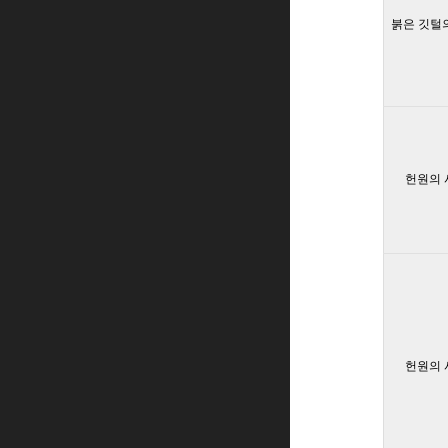
붉은 깃털
헌원의 
헌원의 