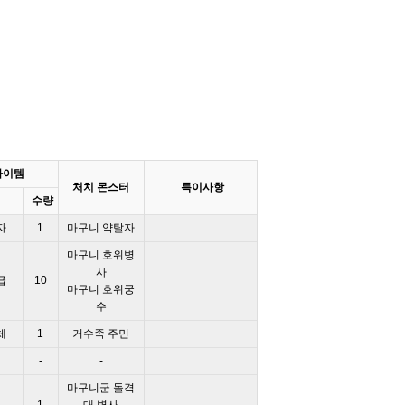
아이템
처치 몬스터
특이사항
수량
자
1
마구니 약탈자
마구니 호위병
사
급
10
마구니 호위궁
수
체
1
거수족 주민
-
-
마구니군 돌격