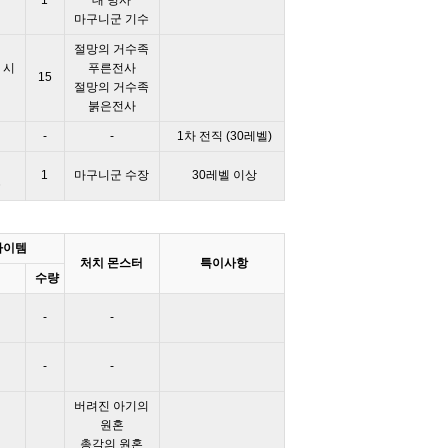
집
1
대 병사
마구니군 기수
절망의 거수족
 시
푸른전사
15
절망의 거수족
붉은전사
-
-
1차 전직 (30레벨)
1
마구니군 수장
30레벨 이상
급
아이템
처치 몬스터
특이사항
수량
-
-
-
-
버려진 아기의
원혼
총각의 원혼