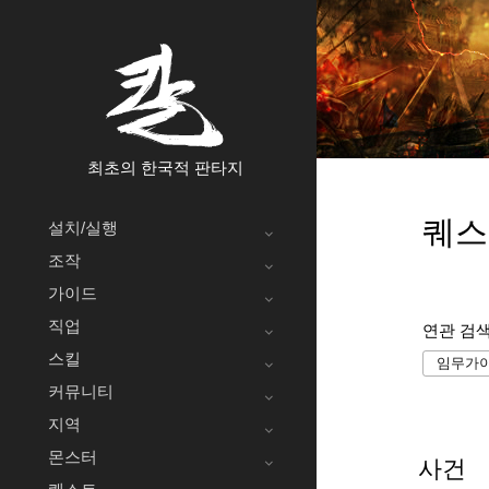
최초의 한국적 판타지
퀘스
설치/실행
조작
가이드
직업
연관 검
스킬
임무가
커뮤니티
지역
몬스터
사건