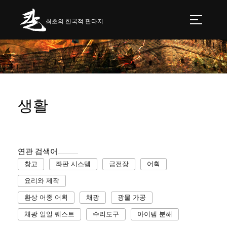
최초의 한국적 판타지
생활
연관 검색어
창고
좌판 시스템
금전장
어획
요리와 제작
환상 어종 어획
채광
광물 가공
채광 일일 퀘스트
수리도구
아이템 분해