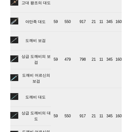
고대 왕조의 대도
야만족 대도
59
550
917
21
11
345
160
도깨비 보검
상급 도깨비의 보
59
479
798
21
11
345
160
검
도깨비 어르신의
보검
도깨비 대도
상급 도깨비의 대
59
550
917
21
11
345
160
도
도깨비 어르신의