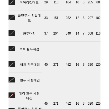
적아강철대도
29
110
184
10
5
285
88
풀잎무늬 강철대
33
151
252
12
6
297
102
도
환두대검
37
204
340
14
7
308
116
적표 환두대검
백표 환두대검
40
271
452
16
8
320
129
환두 세형대검
매각 환두 세형
대검
45
271
452
16
8
320
129
풀잎무늬 환두 세