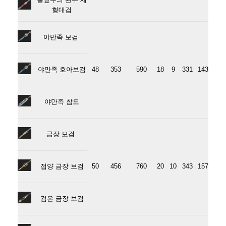
형대검
야만족 보검
야만족 호아보검
48
353
590
18
9
331
143
야만족 참도
금장 보검
접양 금장 보검
50
456
760
20
10
343
157
검은 금장 보검