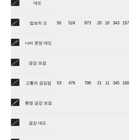
대도
업보의 도
50
524
873
20
10
343
157
나비 문양 대도
금강 보검
고통의 금강검
53
479
798
21
11
345
160
환영 금강 보검
금강 대도