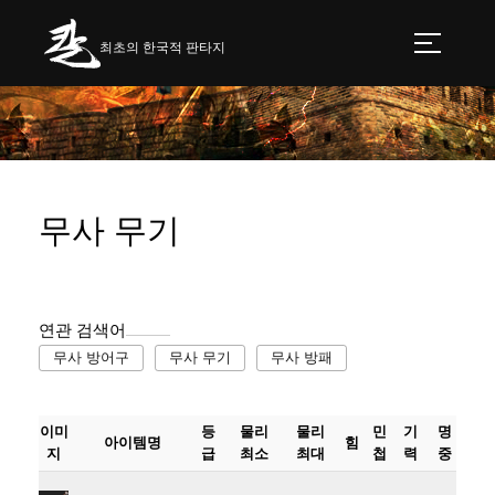
최초의 한국적 판타지
무사 무기
연관 검색어
무사 방어구
무사 무기
무사 방패
이미
등
물리
물리
민
기
명
아이템명
힘
지
급
최소
최대
첩
력
중