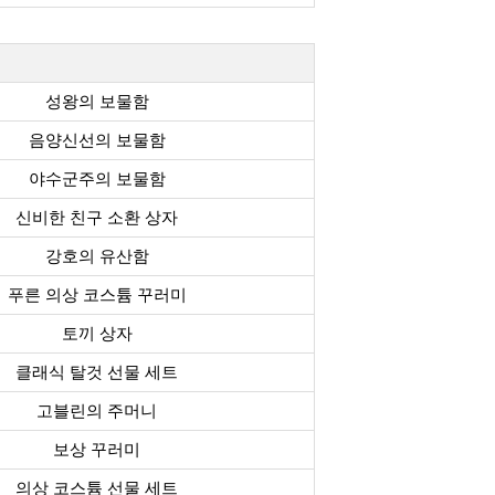
성왕의 보물함
음양신선의 보물함
야수군주의 보물함
신비한 친구 소환 상자
강호의 유산함
푸른 의상 코스튬 꾸러미
토끼 상자
클래식 탈것 선물 세트
고블린의 주머니
보상 꾸러미
의상 코스튬 선물 세트