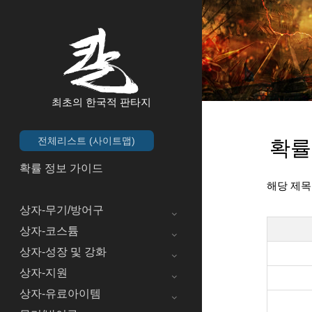
최초의 한국적 판타지
전체리스트 (사이트맵)
확률
확률 정보 가이드
해당 제목
상자-무기/방어구
상자-코스튬
상자-성장 및 강화
상자-지원
상자-유료아이템