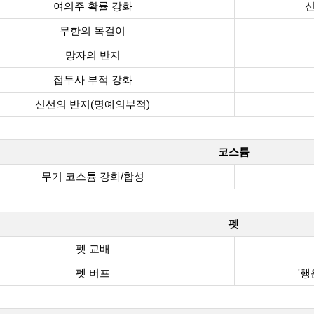
여의주 확률 강화
신
무한의 목걸이
망자의 반지
접두사 부적 강화
신선의 반지(명예의부적)
코스튬
무기 코스튬 강화/합성
펫
펫 교배
펫 버프
'행