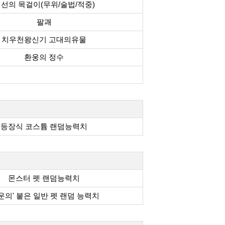
선의 목걸이(무위/술법/적중)
팔괘
치우천왕신기 고대의유물
환웅의 정수
등장식 코스튬 랜덤능력치
몬스터 펫 랜덤능력치
운의' 붙은 일반 펫 랜덤 능력치