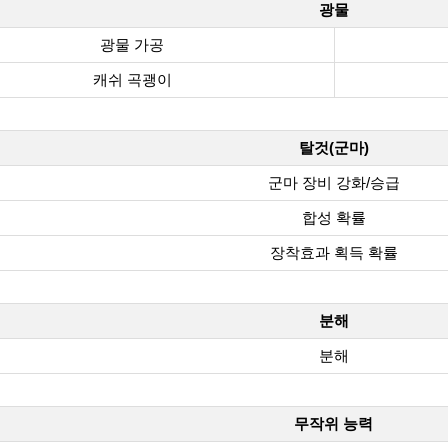
광물
광물 가공
캐쉬 곡괭이
탈것(군마)
군마 장비 강화/승급
합성 확률
장착효과 획득 확률
분해
분해
무작위 능력