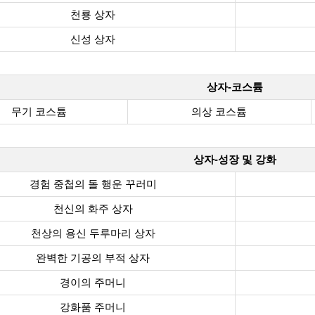
천룡 상자
신성 상자
상자-코스튬
무기 코스튬
의상 코스튬
상자-성장 및 강화
경험 중첩의 돌 행운 꾸러미
천신의 화주 상자
천상의 용신 두루마리 상자
완벽한 기공의 부적 상자
경이의 주머니
강화품 주머니