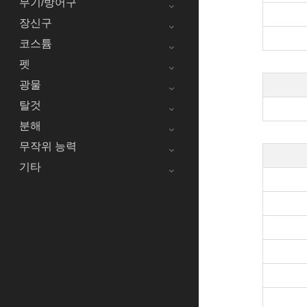
무기/방어구
장신구
코스튬
펫
광물
탈것
분해
무작위 능력
기타