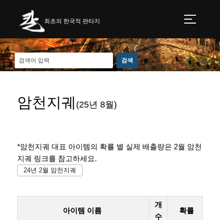
최초의 한국적 판타지
암천지궤
(25년 8월)
*암천지궤 대표 아이템의 확률 별 실제 배출량은 2월 암천
지궤 링크를 참고하세요.
24년 2월 암천지궤
개
아이템 이름
확률
수