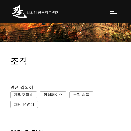
최초의 한국적 판타지
조작
연관 검색어
게임조작법
인터페이스
스킬 습득
채팅 명령어