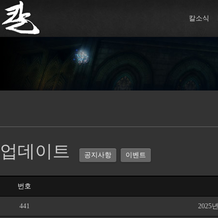
칼소식
업데이트
공지사항
이벤트
번호
441
2025