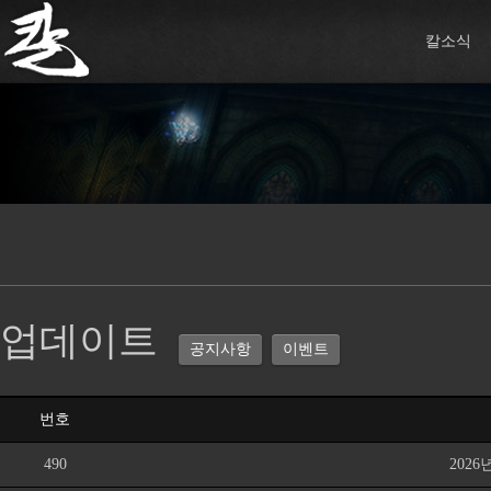
칼소식
업데이트
공지사항
이벤트
번호
490
202