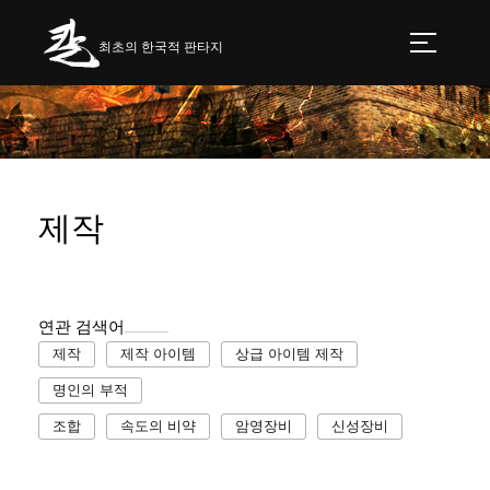
최초의 한국적 판타지
제작
연관 검색어
제작
제작 아이템
상급 아이템 제작
명인의 부적
조합
속도의 비약
암영장비
신성장비