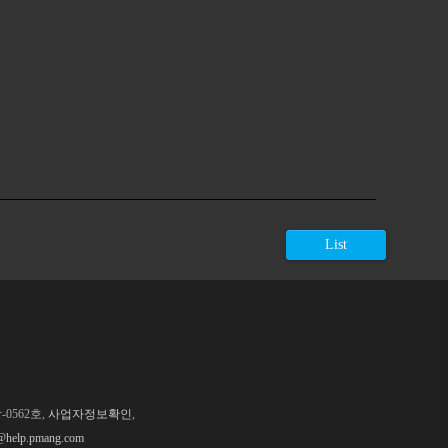
List
0562호,
사업자정보확인
,
@help.pmang.com