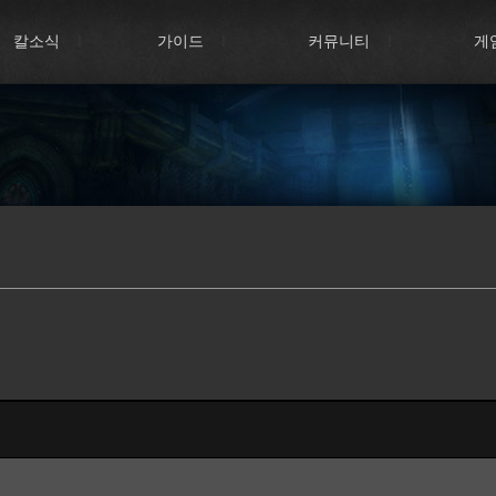
칼소식
l
가이드
l
커뮤니티
l
게