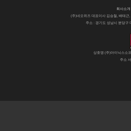
회사소개
(주)네오위즈 대표이사 김승철, 배태근, 사업
주소 : 경기도 성남시 분당구 대왕판
상호명 (주)아이닉스소프트
주소 서