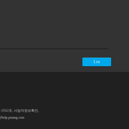
List
0562호,
사업자정보확인
,
@help.pmang.com