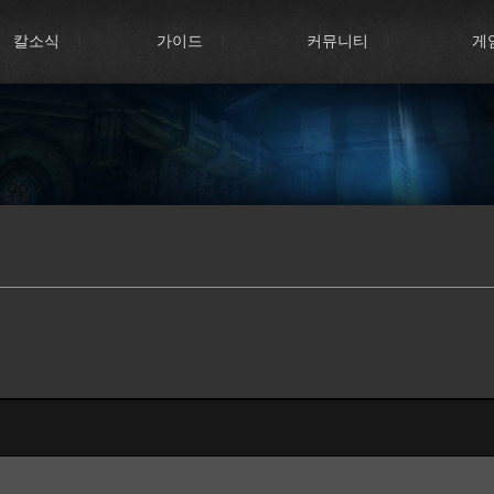
칼소식
l
가이드
l
커뮤니티
l
게