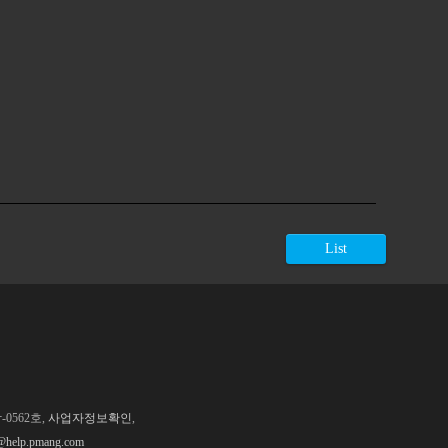
List
0562호,
사업자정보확인
,
@help.pmang.com