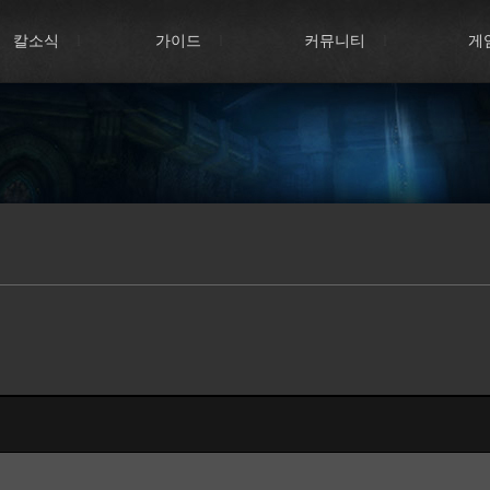
칼소식
l
가이드
l
커뮤니티
l
게