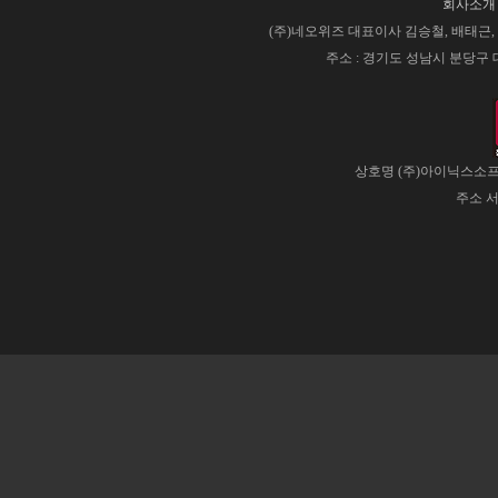
회사소개
(주)네오위즈 대표이사 김승철, 배태근, 사업
주소 : 경기도 성남시 분당구 대왕판
상호명 (주)아이닉스소프트
주소 서